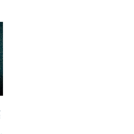
ッ
素
と