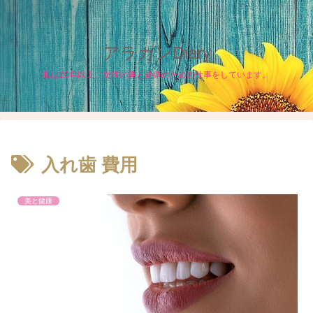
アラカンDiary
私は20年以上、女性の美と健康のための仕事をしています。
入れ歯 費用
美と健康